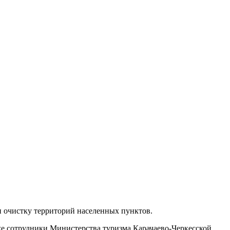
 очистку территорий населенных пунктов.
же сотрудники Министерства туризма Карачаево-Черкесской