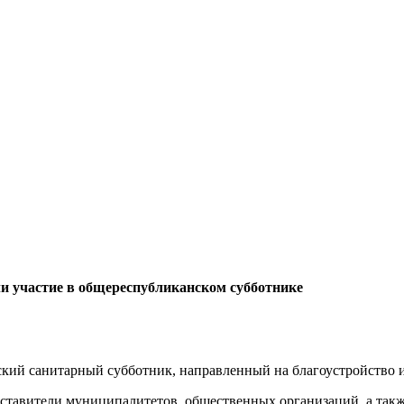
и участие в общереспубликанском субботнике
кий санитарный субботник, направленный на благоустройство и
дставители муниципалитетов, общественных организаций, а так