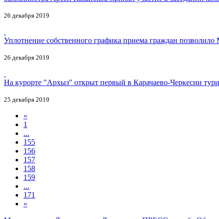
26 декабря 2019
Уплотнение собственного графика приема граждан позволило 
26 декабря 2019
На курорте "Архыз" открыт первый в Карачаево-Черкесии ту
25 декабря 2019
«
1
...
155
156
157
158
159
...
171
»