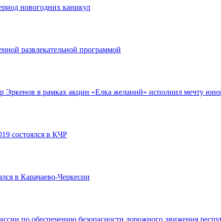
период новогодних каникул
енной развлекательной программой
р Эркенов в рамках акции «Елка желаний» исполнил мечту юн
19 состоялся в КЧР
лся в Карачаево-Черкесии
миссии по обеспечению безопасности дорожного движения респ