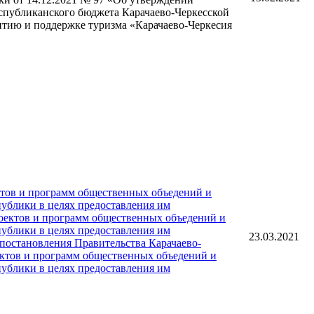
еспубликанского бюджета Карачаево-Черкесской
итию и поддержке туризма «Карачаево-Черкесия
ктов и программ общественных объедений и
ублики в целях предоставления им
оектов и программ общественных объедений и
ублики в целях предоставления им
23.03.2021
 постановления Правительства Карачаево-
ектов и программ общественных объедений и
ублики в целях предоставления им