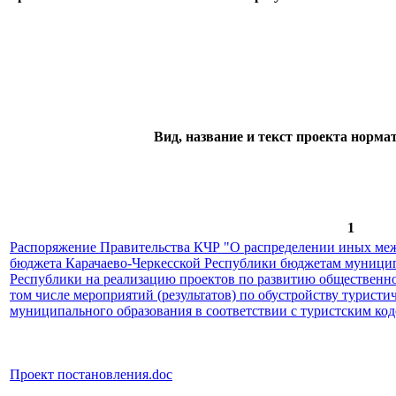
Вид, название и текст проекта норма
1
Распоряжение Правительства КЧР "О распределении иных ме
бюджета Карачаево-Черкесской Республики бюджетам муницип
Республики на реализацию проектов по развитию общественно
том числе мероприятий (результатов) по обустройству туристи
муниципального образования в соответствии с туристским код
Проект постановления.doc