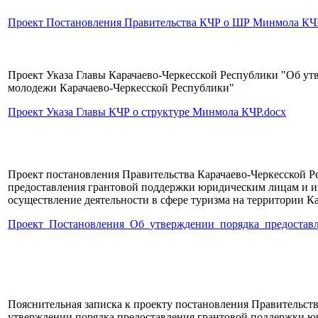
Проект Постановления Правительства КЧР о ШР Минмола КЧ
Проект Указа Главы Карачаево-Черкесской Республики "Об ут
молодежи Карачаево-Черкесской Республики"
Проект Указа Главы КЧР о структуре Минмола КЧР.docx
Проект постановления Правительства Карачаево-Черкесской 
предоставления грантовой поддержки юридическим лицам и 
осуществление деятельности в сфере туризма на территории К
Проект_Постановления_Об_утверждении_порядка_предоставл
Пояснительная записка к проекту постановления Правительст
утверждении порядка предоставления грантовой поддержки 