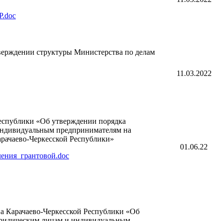
Р.doc
верждении структуры Министерства по делам
11.03.2022
Республики «Об утверждении порядка
индивидуальным предпринимателям на
арачаево-Черкесской Республики»
01.06.22
ения_грантовой.doc
ва Карачаево-Черкесской Республики «Об
юридическим лицам и индивидуальным