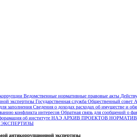
 коррупции
Ведомственные нормативные правовые акты
Действ
онной экспертизы
Государственная служба
Общественный совет
А
для заполнения
Сведения о доходах расходах об имуществе и об
ованию конфликта интересов
Обратная связь для сообщений о ф
форамация об институте НАЭ
АРХИВ ПРОЕКТОВ НОРМАТИВ
 ЭКСПЕРТИЗЫ
имой антикоррупционной экспертизы