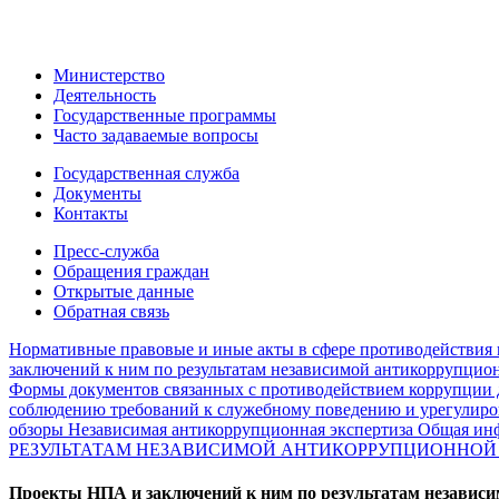
Министерство
Деятельность
Государственные программы
Часто задаваемые вопросы
Государственная служба
Документы
Контакты
Пресс-служба
Обращения граждан
Открытые данные
Обратная связь
Нормативные правовые и иные акты в сфере противодействия
заключений к ним по результатам независимой антикоррупци
Формы документов связанных с противодействием коррупции 
соблюдению требований к служебному поведению и урегулир
обзоры
Независимая антикоррупционная экспертиза
Общая ин
РЕЗУЛЬТАТАМ НЕЗАВИСИМОЙ АНТИКОРРУПЦИОННОЙ
Проекты НПА и заключений к ним по результатам независ