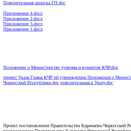
Пояснительная записка ГП.doc
Приложение 4.docx
Приложение 2.docx
Приложение 3.docx
Приложение 1.docx
Положение о Министерстве туризма и курортов КЧР.dox
проект Указа Главы КЧР об утверждении Положения о Министе
Черкесской Республики.doc
пояснительная к Указу.doc
Проект постановления Правительства Карачаево-Черкесской Р
постановление Правительства Карачаево-Черкесской Республи