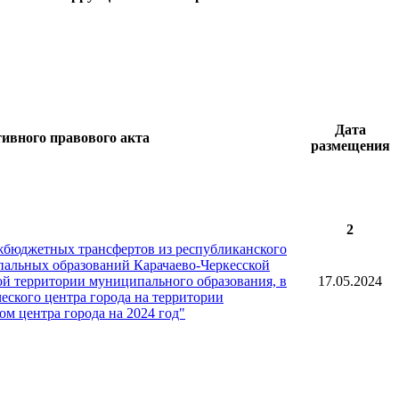
Дата
тивного правового акта
размещения
2
жбюджетных трансфертов из республиканского
альных образований Карачаево-Черкесской
й территории муниципального образования, в
17.05.2024
ческого центра города на территории
ом центра города на 2024 год"