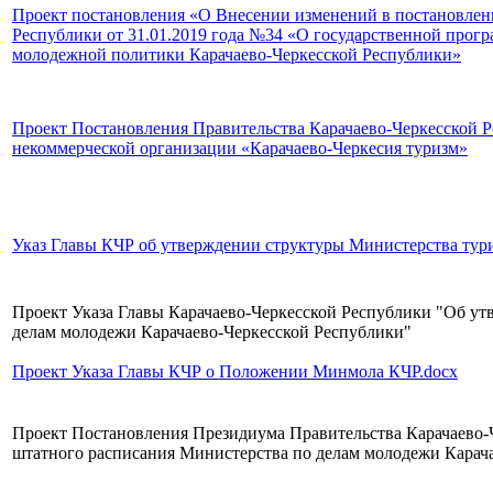
Проект постановления «О Внесении изменений в постановлен
Республики от 31.01.2019 года №34 «О государственной прогр
молодежной политики Карачаево-Черкесской Республики»
Проект Постановления Правительства Карачаево-Черкесской 
некоммерческой организации «Карачаево-Черкесия туризм»
Указ Главы КЧР об утверждении структуры Министерства тури
Проект Указа Главы Карачаево-Черкесской Республики "Об у
делам молодежи Карачаево-Черкесской Республики"
Проект Указа Главы КЧР о Положении Минмола КЧР.docx
Проект Постановления Президиума Правительства Карачаево-
штатного расписания Министерства по делам молодежи Карач