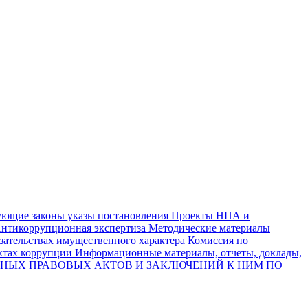
ующие законы указы постановления
Проекты НПА и
нтикоррупционная экспертиза
Методические материалы
язательствах имущественного характера
Комиссия по
актах коррупции
Информационные материалы, отчеты, доклады,
НЫХ ПРАВОВЫХ АКТОВ И ЗАКЛЮЧЕНИЙ К НИМ ПО